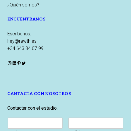
¿Quién somos?
ENCUÉNTRANOS
Escríbenos:
hey@rawth.es
+34 643 84 07 99
Instagram
LinkedIn
Pinterest
Twitter
CANTACTA CON NOSOTROS
Contactar con el estudio.
N
o