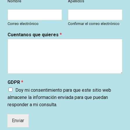
m
Nombre
Apellidos
b
E
E
r
m
m
e
a
a
*
Correo electrónico
Confirmar el correo electrónico
i
i
l
Cuentanos que quieres
*
l
*
*
N
o
m
b
r
e
GDPR
*
Doy mi consentimiento para que este sitio web
almacene la información enviada para que puedan
responder a mi consulta.
Enviar